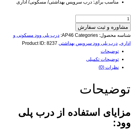
سب برای: درب سرویس بهداشتی/ مسکونی/ اداری
 و ثبت سفارش
حصول:
Categories:
AP46
درب پلی وود مسکونی و
 پلی وود سرویس بهداشتی
8237
Product ID:
یحات
یحات تکمیلی
ت (0)
یحات
ی استفاده از درب پلی