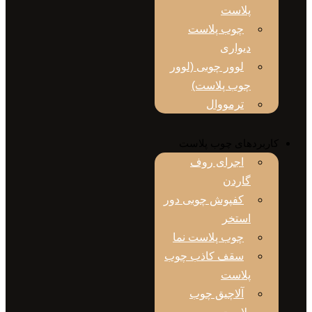
پلاست
چوب پلاست
دیواری
لوور چوبی (لوور
چوب پلاست)
ترمووال
بردهای چوب پلاست
اجرای روف
گاردن
کفپوش چوبی دور
استخر
چوب پلاست نما
سقف کاذب چوب
پلاست
آلاچیق چوب