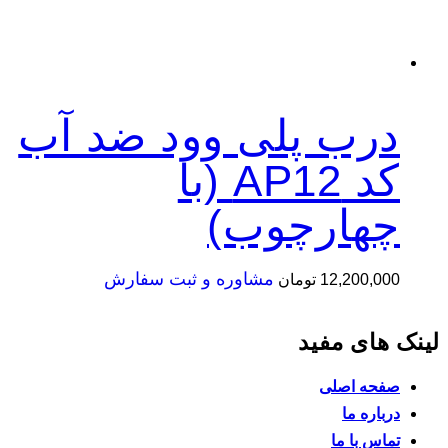
رب پلی وود ضد آب
کد AP12 (با
هارچوب)
مشاوره و ثبت سفارش
12,200,
تومان
ای مفید
ه اصلی
ره ما
 با ما