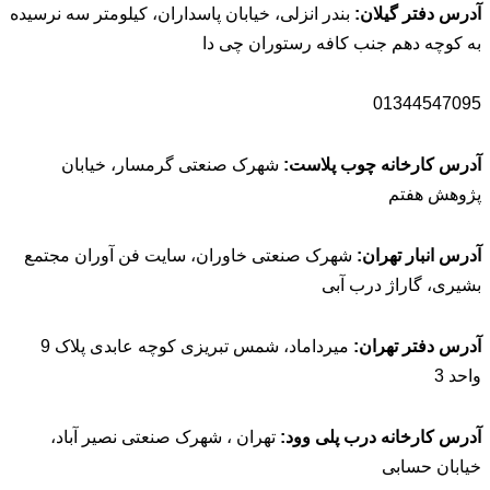
 گیلان:
بندر انزلی، خیابان پاسداران، کیلومتر سه نرسیده
هم جنب کافه رستوران چی دا
0134
خانه چوب پلاست:
شهرک صنعتی گرمسار، خیابان
تم
 تهران:
شهرک صنعتی خاوران، سایت فن آوران مجتمع
راژ درب آبی
 تهران:
میرداماد، شمس تبریزی کوچه عابدی پلاک 9
انه درب پلی وود:
تهران ، شهرک صنعتی نصیر آباد،
ابی