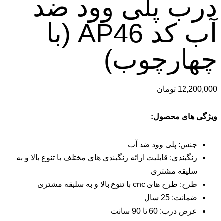
 پلی وود ضد
آب کد AP46 (با
رچوب)
12
تومان
ی محصول:
: پلی وود ضد آب
ندی: قابلیت ارائه رنگبندی های مختلف با تنوع بالا و به
قه مشتری
ای cnc با تنوع بالا و به سلیقه مشتری
: 25 سال
ب: 60 تا 90 سانت