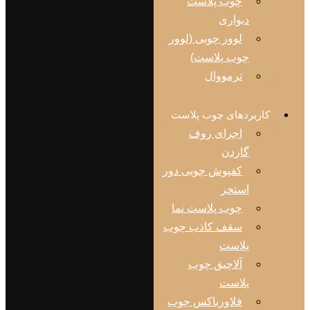
چوب پلاست
دیواری
لوور چوبی (لوور
چوب پلاست)
ترمووال
ربردهای چوب پلاست
اجرای روف
گاردن
کفپوش چوبی دور
استخر
چوب پلاست نما
سقف کاذب چوب
پلاست
آلاچیق چوب
پلاست
فلاورباکس چوب