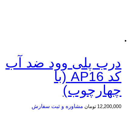
رب پلی وود ضد آب
کد AP16 (با
هارچوب)
مشاوره و ثبت سفارش
12,200,
تومان