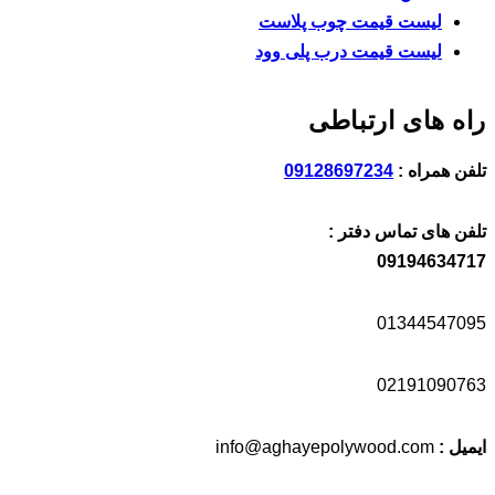
ت قیمت چوب پلاست
ت قیمت درب پلی وود
ی ارتباطی
ه :
09128697234
تماس دفتر :
0919
0134
0219
info@aghayepolywood.c