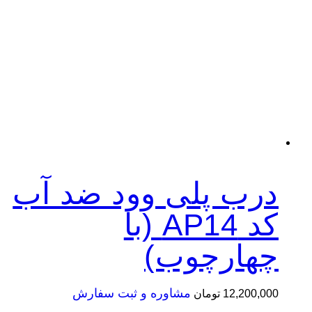
رب پلی وود ضد آب
کد AP14 (با
هارچوب)
مشاوره و ثبت سفارش
12,200,
تومان