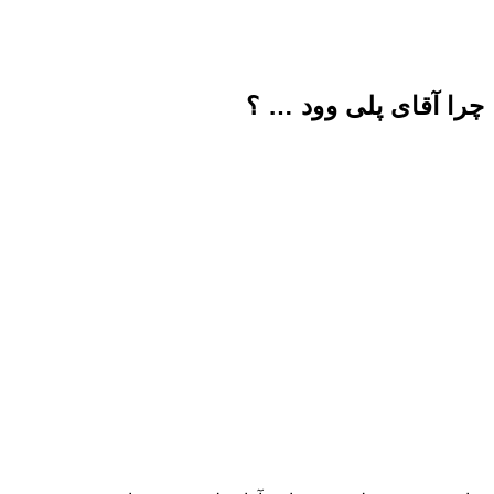
ای پلی وود … ؟