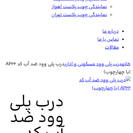
نمایندگی چوب پلاست اهواز
نمایندگی چوب پلاست تهران
ره ما
 با ما
لات
لی وود مسکونی و اداری
درب پلی وود ضد آب کد AP22
وب)
درب پلی
وود ضد