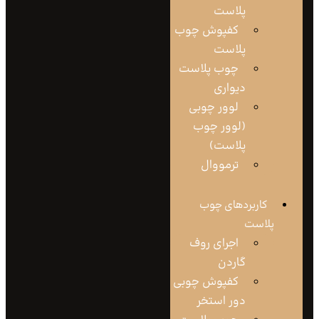
پلاست
کفپوش چوب
پلاست
چوب پلاست
دیواری
لوور چوبی
(لوور چوب
پلاست)
ترمووال
کاربردهای چوب
لاست
اجرای روف
گاردن
کفپوش چوبی
دور استخر