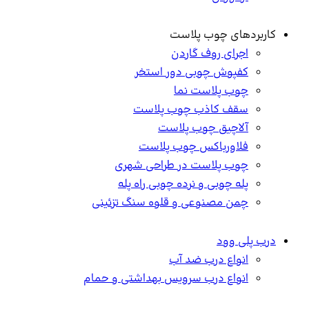
بردهای چوب پلاست
اجرای روف گاردن
کفپوش چوبی دور استخر
چوب پلاست نما
سقف کاذب چوب پلاست
آلاچیق چوب پلاست
فلاورباکس چوب پلاست
چوب پلاست در طراحی شهری
پله چوبی و نرده چوبی راه پله
چمن مصنوعی و قلوه سنگ تزئینی
 پلی وود
انواع درب ضد آب
انواع درب سرویس بهداشتی و حمام