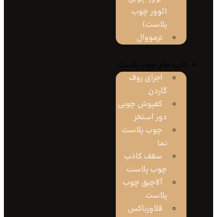
(لوور چوب
پلاست)
ترمووال
اربردهای چوب پلاست
اجرای روف
گاردن
کفپوش چوبی
دور استخر
چوب پلاست
نما
سقف کاذب
چوب پلاست
آلاچیق چوب
پلاست
فلاورباکس