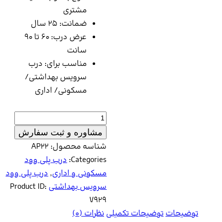
مشتری
ضمانت: 25 سال
عرض درب: 60 تا 90
سانت
مناسب برای: درب
سرویس بهداشتی/
مسکونی/ اداری
مشاوره و ثبت سفارش
شناسه محصول:
AP22
Categories:
درب پلی وود
مسکونی و اداری
,
درب پلی وود
سرویس بهداشتی
Product ID:
7929
یحات
توضیحات تکمیلی
نظرات (0)