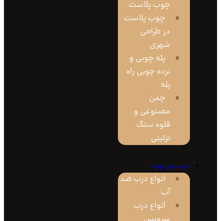
چوب پلاست
چوب پلاست
در طراحی
شهری
پله چوبی و
نرده چوبی راه
پله
چمن
مصنوعی و
قلوه سنگ
تزئینی
رب پلی وود
انواع درب ضد
آب
انواع درب
سرویس