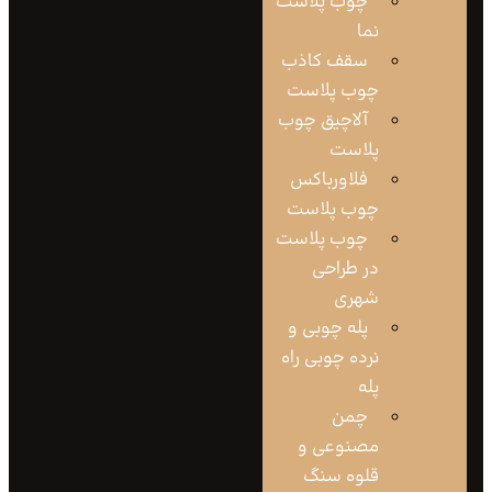
چوب پلاست
نما
سقف کاذب
چوب پلاست
آلاچیق چوب
پلاست
فلاورباکس
چوب پلاست
چوب پلاست
در طراحی
شهری
پله چوبی و
نرده چوبی راه
پله
چمن
مصنوعی و
قلوه سنگ