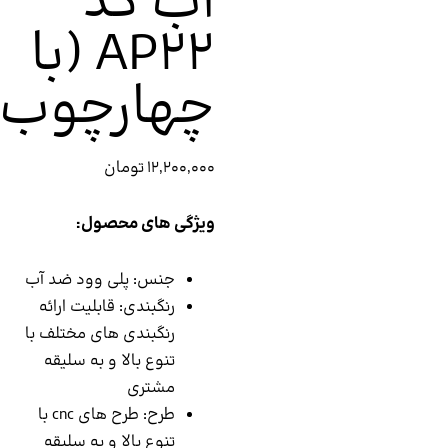
آب کد
AP22 (با
چهارچوب)
12,200,000
تومان
ویژگی های محصول:
جنس: پلی وود ضد آب
رنگبندی: قابلیت ارائه
رنگبندی های مختلف با
تنوع بالا و به سلیقه
مشتری
طرح: طرح های cnc با
تنوع بالا و به سلیقه