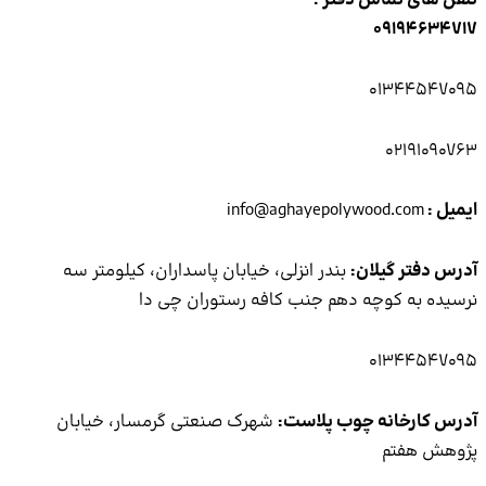
تماس دفتر :
091
0134
02
info@aghayepolywood.c
 گیلان:
بندر انزلی، خیابان پاسداران، کیلومتر سه
 کوچه دهم جنب کافه رستوران چی دا
0134
خانه چوب پلاست:
شهرک صنعتی گرمسار، خیابان
تم